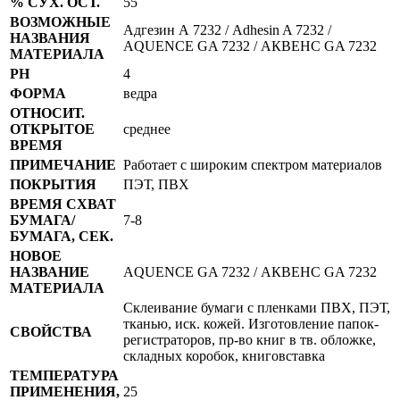
% СУХ. ОСТ.
55
ВОЗМОЖНЫЕ
Адгезин А 7232 / Adhesin A 7232 /
НАЗВАНИЯ
AQUENCE GA 7232 / АКВЕНС GA 7232
МАТЕРИАЛА
PH
4
ФОРМА
ведра
ОТНОСИТ.
ОТКРЫТОЕ
среднее
ВРЕМЯ
ПРИМЕЧАНИЕ
Работает с широким спектром материалов
ПОКРЫТИЯ
ПЭТ, ПВХ
ВРЕМЯ СХВАТ
БУМАГА/
7-8
БУМАГА, СЕК.
НОВОЕ
НАЗВАНИЕ
AQUENCE GA 7232 / АКВЕНС GA 7232
МАТЕРИАЛА
Склеивание бумаги с пленками ПВХ, ПЭТ,
тканью, иск. кожей. Изготовление папок-
СВОЙСТВА
регистраторов, пр-во книг в тв. обложке,
складных коробок, книговставка
ТЕМПЕРАТУРА
ПРИМЕНЕНИЯ,
25