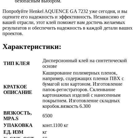
безопасным выбором.
Попробуйте Henkel AQUENCE GA 7232 уже сегодня, и вы
оцените его надежность и эффективность. Независимо от
вашей отрасли, этот клей поможет вам достичь желаемых
результатов и обеспечить надежность в каждой детали ваших
проектов.
Характеристики:
Дисперсионный клей на синтетической
ТИП КЛЕЯ
основе
Каширование полимерных пленок,
например, содержащих пленки ПВХ с
бумагой или картоном. Изготовление
КРАТКОЕ
папок-регистраторов. Склеивание
ОПИСАНИЕ
картонажных изделий с нанесенным
покрытием. Изготовление складных
коробок.вязкость 6.300
ВЯЗКОСТЬ,
6500
MPA.S
УПАКОВКА
конт.1100 кг
ЕД. ИЗМ
кг