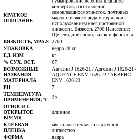
Гуммирование верхних клапанов
конвертов, изготовление
самоклеящихся этикеток, почтовых
КРАТКОЕ
марок и всякого рода материалов с
ОПИСАНИЕ
использованием клея постоянной
липкости. Вязкость 2700 Нанесение:
Щелевидное сопло, валок и форсунка.
ВЯЗКОСТЬ, MPA.S
2700
УПАКОВКА
ведро 28 кг
ЕД. ИЗМ
кг
% СУХ. ОСТ.
67
ВОЗМОЖНЫЕ
Адгезин J 1626-21 / Адгезин J 1626-21 /
НАЗВАНИЯ
AQUENCE ENV 1626-23 / АКВЕНС
МАТЕРИАЛА
ENV 1626-23
PH
7
ТЕМПЕРАТУРА
25
ПРИМЕНЕНИЯ, °С
ОТНОСИТ.
ОТКРЫТОЕ
длинное
ВРЕМЯ
КЛЕЕВАЯ
мягко-эластичная с остаточной
ПЛЕНКА
липкостью
ФОРМА
ведра