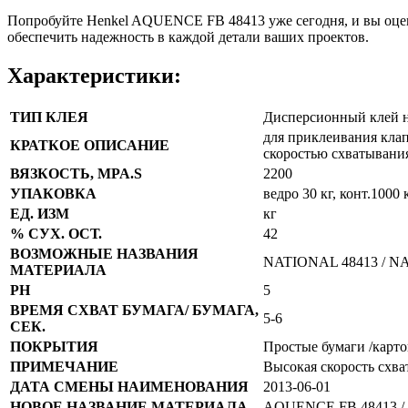
Попробуйте Henkel AQUENCE FB 48413 уже сегодня, и вы оцени
обеспечить надежность в каждой детали ваших проектов.
Характеристики:
ТИП КЛЕЯ
Дисперсионный клей н
для приклеивания клап
КРАТКОЕ ОПИСАНИЕ
скоростью схватывани
ВЯЗКОСТЬ, MPA.S
2200
УПАКОВКА
ведро 30 кг, конт.1000 
ЕД. ИЗМ
кг
% СУХ. ОСТ.
42
ВОЗМОЖНЫЕ НАЗВАНИЯ
NATIONAL 48413 / NA
МАТЕРИАЛА
PH
5
ВРЕМЯ СХВАТ БУМАГА/ БУМАГА,
5-6
СЕК.
ПОКРЫТИЯ
Простые бумаги /карто
ПРИМЕЧАНИЕ
Высокая скорость схва
ДАТА СМЕНЫ НАИМЕНОВАНИЯ
2013-06-01
НОВОЕ НАЗВАНИЕ МАТЕРИАЛА
AQUENCE FB 48413 /