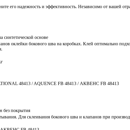
те его надежность и эффективность. Независимо от вашей отрас
а синтетической основе
анов оклейки бокового шва на коробках. Клей оптимально подхо
я.
кг
TIONAL 48413 / AQUENCE FB 48413 / АКВЕНС FB 48413
н без покрытия
тывания. Для склеивания бокового шва и клапанов при производ
 АКВЕНС FB 48413