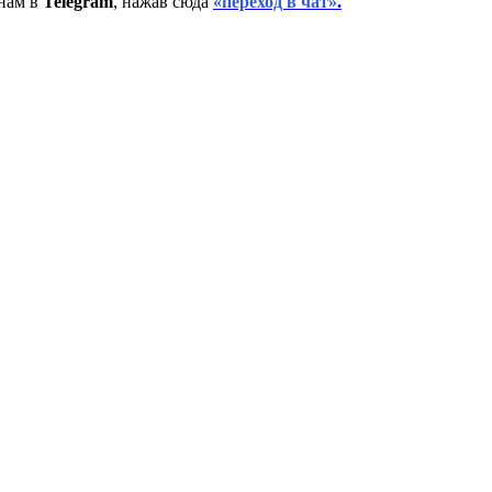
нам в
Telegram
, нажав сюда
«переход в чат»
.