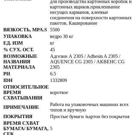
для производства картонных коробок и
картонных ящиков.приклеивание
несущих карманов, клеевые
соединения на поверхности картонных
пакетов. Каширование
ВЯЗКОСТЬ, MPA.S
5500
УПАКОВКА
ведро 30 кг
ЕД. ИЗМ
кг
% СУХ. ОСТ.
45
ВОЗМОЖНЫЕ
Адгезин А 2305 / Adhesin A 2305 /
НАЗВАНИЯ
AQUENCE CG 2305 / АКВЕНС CG
МАТЕРИАЛА
2305
PH
6.5
IDH
1332809
ОТНОСИТЕЛЬНОЕ
ВРЕМЯ
короткое
СХВАТЫВАНИЯ
Работа на упаковочных машинах всех
ПРИМЕЧАНИЕ
типов и вручную
ПОКРЫТИЯ
Простые бумаги /картон без покрытия
ВРЕМЯ СХВАТ
БУМАГА/ БУМАГА,
5
СЕК
.